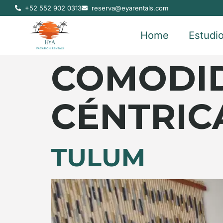
+52 552 902 0313
reserva@eyarentals.com
Home
Estudi
COMODI
CÉNTRIC
TULUM