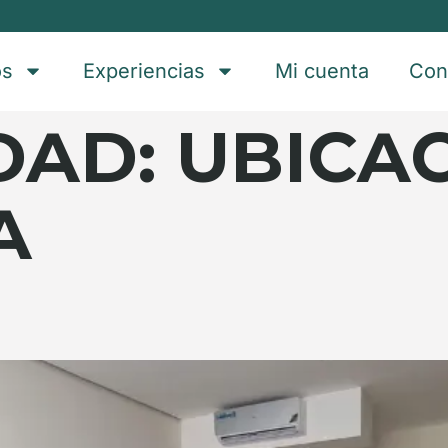
os
Experiencias
Mi cuenta
Con
DAD:
UBICA
A