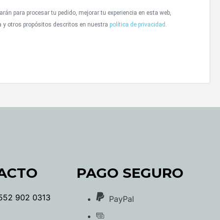
arán para procesar tu pedido, mejorar tu experiencia en esta web,
a y otros propósitos descritos en nuestra
política de privacidad
.
ACTO
PAGO SEGURO
552 902 0313
PayPal