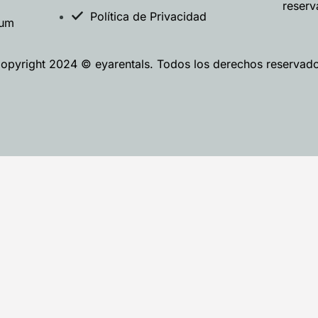
reser
Política de Privacidad
lum
opyright 2024 © eyarentals. Todos los derechos reservad