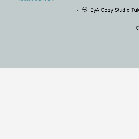
EyA Cozy Studio Tu
C